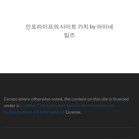
인포라이프의 사이트 가치 by 아이네
임즈
Except where otherwise noted, the content on this site is licensed
under a
Creative Commons Attribution-NonCommercial-
NoDerivatives 4.0 International
License.