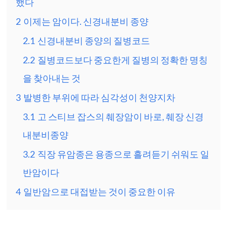
했다
2
이제는 암이다. 신경내분비 종양
2.1
신경내분비 종양의 질병코드
2.2
질병코드보다 중요한게 질병의 정확한 명칭
을 찾아내는 것
3
발병한 부위에 따라 심각성이 천양지차
3.1
고 스티브 잡스의 췌장암이 바로, 췌장 신경
내분비종양
3.2
직장 유암종은 용종으로 흘려듣기 쉬워도 일
반암이다
4
일반암으로 대접받는 것이 중요한 이유