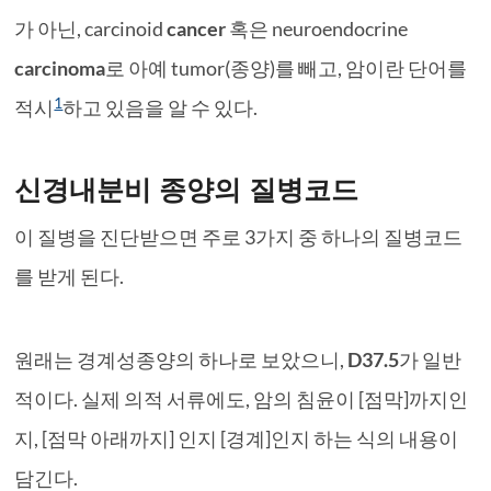
가 아닌, carcinoid
cancer
혹은 neuroendocrine
carcinoma
로 아예 tumor(종양)를 빼고, 암이란 단어를
1
적시
하고 있음을 알 수 있다.
신경내분비 종양의 질병코드
이 질병을 진단받으면 주로 3가지 중 하나의 질병코드
를 받게 된다.
원래는 경계성종양의 하나로 보았으니,
D37.5
가 일반
적이다. 실제 의적 서류에도, 암의 침윤이 [점막]까지인
지, [점막 아래까지] 인지 [경계]인지 하는 식의 내용이
담긴다.