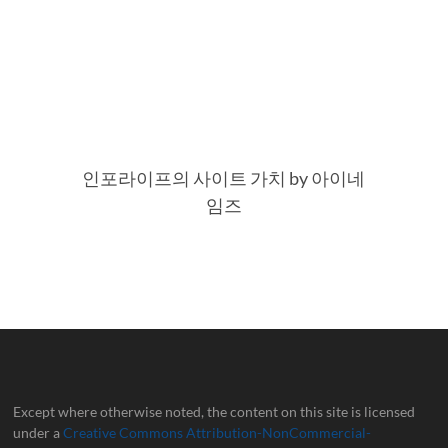
인포라이프의 사이트 가치 by 아이네
임즈
Except where otherwise noted, the content on this site is licensed
under a
Creative Commons Attribution-NonCommercial-