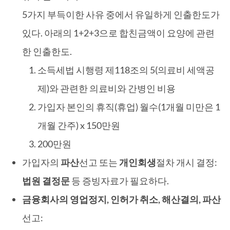
5가지 부득이한 사유 중에서 유일하게 인출한도가
있다. 아래의 1+2+3으로 합친금액이 요양에 관련
한 인출한도.
소득세법 시행령 제118조의 5(의료비 세액공
제)와 관련한 의료비와 간병인 비용
가입자 본인의 휴직(휴업) 월수(1개월 미만은 1
개월 간주) x 150만원
200만원
가입자의
파산
선고 또는
개인회생
절차 개시 결정:
법원 결정문
등 증빙자료가 필요하다.
금융회사의 영업정지, 인허가 취소, 해산결의, 파산
선고: